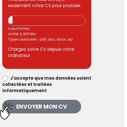
seulement votre CV pour postuler.
1 seul fichier.
Limité à 300 Mo.
Types autorisés : pdf, doc, docx, zip.
Chargez votre CV depuis votre
ordinateur
data_process_optin
J'accepte que mes données soient
collectées et traitées
informatiquement