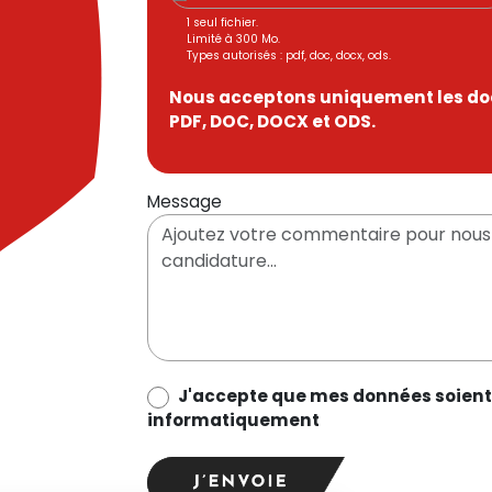
1 seul fichier.
Limité à 300 Mo.
Types autorisés : pdf, doc, docx, ods.
Nous acceptons uniquement les d
PDF, DOC, DOCX et ODS.
Message
data_process_optin
J'accepte que mes données soient 
informatiquement